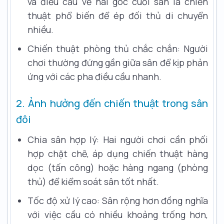
và điều cầu về hai góc cuối sân là chiến
thuật phổ biến để ép đối thủ di chuyển
nhiều.
Chiến thuật phòng thủ chắc chắn: Người
chơi thường đứng gần giữa sân để kịp phản
ứng với các pha điều cầu nhanh.
2. Ảnh hưởng đến chiến thuật trong sân
đôi
Chia sân hợp lý: Hai người chơi cần phối
hợp chặt chẽ, áp dụng chiến thuật hàng
dọc (tấn công) hoặc hàng ngang (phòng
thủ) để kiểm soát sân tốt nhất.
Tốc độ xử lý cao: Sân rộng hơn đồng nghĩa
với việc cầu có nhiều khoảng trống hơn,