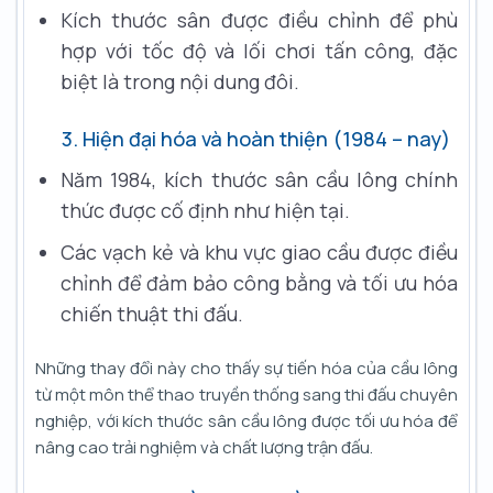
Kích thước sân được điều chỉnh để phù
hợp với tốc độ và lối chơi tấn công, đặc
biệt là trong nội dung đôi.
3. Hiện đại hóa và hoàn thiện (1984 – nay)
Năm 1984, kích thước sân cầu lông chính
thức được cố định như hiện tại.
Các vạch kẻ và khu vực giao cầu được điều
chỉnh để đảm bảo công bằng và tối ưu hóa
chiến thuật thi đấu.
Những thay đổi này cho thấy sự tiến hóa của cầu lông
từ một môn thể thao truyền thống sang thi đấu chuyên
nghiệp, với kích thước sân cầu lông được tối ưu hóa để
nâng cao trải nghiệm và chất lượng trận đấu.