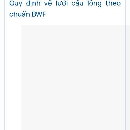
Quy định về lưới cầu lông theo
chuẩn BWF