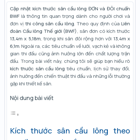
Cập nhật kích thước sân cầu lông ĐƠN và ĐÔI chuẩn
BWF
là thông tin quan trọng dành cho người chơi và
đơn vị
thi công sân cầu lông
. Theo quy định của
Liên
đoàn Cầu lông Thế giới (BWF)
, sân đơn có kích thước
13,4m x 5,18m
, trong khi sân đôi rộng hơn với
13,4m x
6,1m
. Ngoài ra, các tiêu chuẩn về lưới, vạch kẻ và không
gian thi đấu cũng ảnh hưởng lớn đến chất lượng trận
đấu. Trong bài viết này, chúng tôi sẽ giúp bạn hiểu rõ
kích thước sân cầu lông
tiêu chuẩn, lịch sử thay đổi,
ảnh hưởng đến chiến thuật thi đấu và những lỗi thường
gặp khi thiết kế sân.
Nội dung bài viết
Kích thước sân cầu lông theo