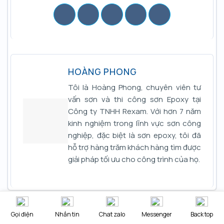
HOÀNG PHONG
Tôi là Hoàng Phong, chuyên viên tư
vấn sơn và thi công sơn Epoxy tại
Công ty TNHH Rexam. Với hơn 7 năm
kinh nghiệm trong lĩnh vực sơn công
nghiệp, đặc biệt là sơn epoxy, tôi đã
hỗ trợ hàng trăm khách hàng tìm được
giải pháp tối ưu cho công trình của họ.
Gọi điện
Nhắn tin
Chat zalo
Messenger
Back top