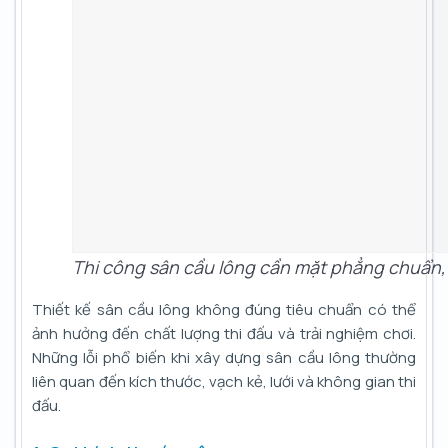
Thi công sân cầu lông cần mặt phẳng chuẩn, 
Thiết kế sân cầu lông không đúng tiêu chuẩn có thể
ảnh hưởng đến chất lượng thi đấu và trải nghiệm chơi.
Những lỗi phổ biến khi xây dựng sân cầu lông thường
liên quan đến kích thước, vạch kẻ, lưới và không gian thi
đấu.