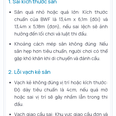
1. Sai kích thước sân
Sân quá nhỏ hoặc quá lớn: Kích thước
chuẩn của BWF là 13,4m x 6,1m (đôi) và
13,4m x 5,18m (đơn), nếu sai lệch sẽ ảnh
hưởng đến lối chơi và luật thi đấu.
Khoảng cách mép sân không đúng: Nếu
sân hẹp hơn tiêu chuẩn, người chơi có thể
gặp khó khăn khi di chuyển và đánh cầu.
2. Lỗi vạch kẻ sân
Vạch kẻ không đúng vị trí hoặc kích thước:
Độ dày tiêu chuẩn là 4cm, nếu quá mờ
hoặc sai vị trí sẽ gây nhầm lẫn trong thi
đấu.
Vạch giao cầu sai: Khu vực giao cầu đơn và