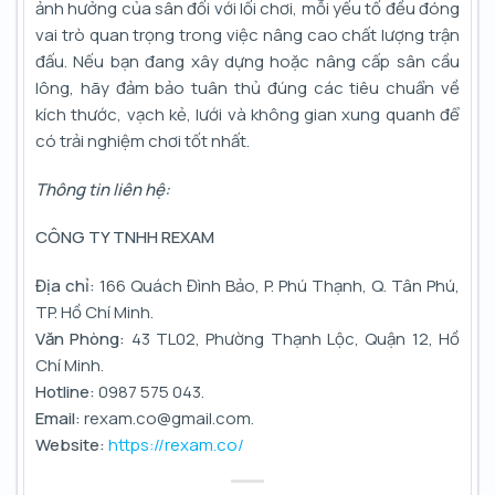
ảnh hưởng của sân đối với lối chơi, mỗi yếu tố đều đóng
vai trò quan trọng trong việc nâng cao chất lượng trận
đấu. Nếu bạn đang xây dựng hoặc nâng cấp sân cầu
lông, hãy đảm bảo tuân thủ đúng các tiêu chuẩn về
kích thước, vạch kẻ, lưới và không gian xung quanh để
có trải nghiệm chơi tốt nhất.
Thông tin liên hệ:
CÔNG TY TNHH REXAM
Địa chỉ:
166 Quách Đình Bảo, P. Phú Thạnh, Q. Tân Phú,
TP. Hồ Chí Minh.
Văn Phòng:
43 TL02, Phường Thạnh Lộc, Quận 12, Hồ
Chí Minh.
Hotline:
0987 575 043.
Email:
rexam.co@gmail.com.
Website:
https://rexam.co/