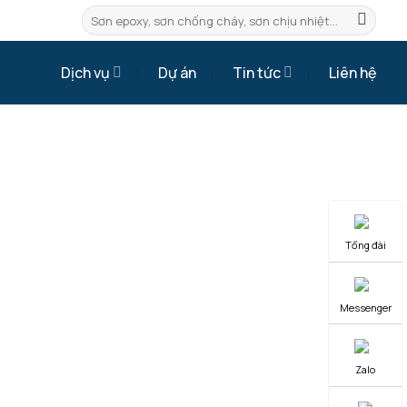
Tìm
kiếm:
Dịch vụ
Dự án
Tin tức
Liên hệ
Tổng đài
Messenger
Zalo