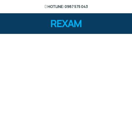
HOTLINE: 0987 575 043
REXAM
Giới thiệu
TRANG CHỦ / GIỚI THIỆU