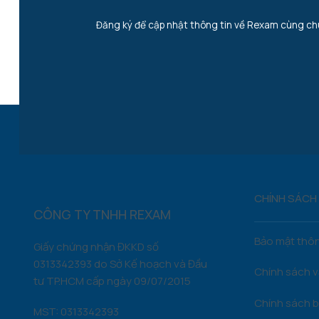
​Đăng ký để cập nhật thông tin về Rexam cùng ch
CHÍNH SÁCH
CÔNG TY TNHH REXAM
Bảo mật thôn
Giấy chứng nhận ĐKKD số
0313342393 do Sở Kế hoạch và Đầu
Chính sách 
tư TP.HCM cấp ngày 09/07/2015
Chính sách b
MST: 0313342393