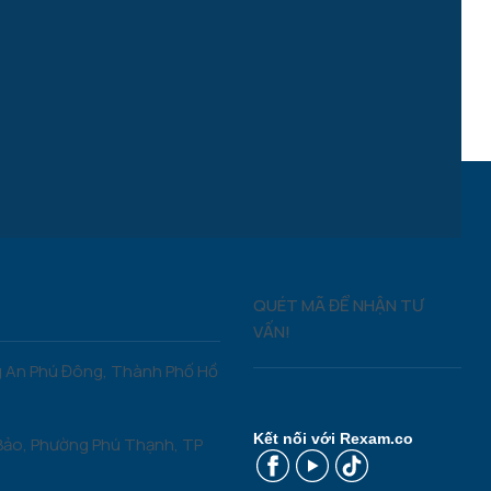
QUÉT MÃ ĐỂ NHẬN TƯ
VẤN!
 An Phú Đông, Thành Phố Hồ
Kết nối với Rexam.co
Bảo, Phường Phú Thạnh, TP