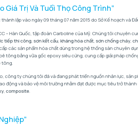
 Giá Trị Và Tuổi Thọ Công Trình”
thành lập vào ngày 09 tháng 07 năm 2015 do Sở Kế hoạch và Đầu
 KCC – Hàn Quốc, tập đoàn Carboline của Mỹ. Chúng tôi chuyên c
c tiếp thi công
,
sơn kết cấu
,
kháng hóa chất
,
sơn chống cháy
,
ch
 cấp các sản phẩm hóa chất dùng trong hệ thống sàn chuyên dụn
a bê tông bằng vữa gốc epoxy siêu cứng, cung cấp giải pháp chố
 tông.
o, công ty chúng tôi đã và đang phát triển nguồn nhân lực, sản 
n lao động và bảo vệ môi trường nhằm đạt được mục tiêu trở thành 
xy
,
composite
.
Nghiệp”