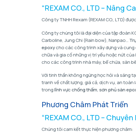
“REXAM CO., LTD – Nâng Cao
Công ty TNHH Rexam (REXAM CO., LTD) được 
Công ty chúng tôi là đại diện của tập đoàn
Carboline, Jung Chi (Rain bow), Nanpao…
Trự
epoxy
cho các công trình xây dựng và cung
chữa và gia cố những vị trí yếu hoặc nứt củ
cho các công trình nhà máy, bể chứa, sàn bê
Với tinh thần không ngừng học hỏi và sáng tạ
tranh về chất lượng, giá cả, dịch vụ, an toà
trong
lĩnh vực chống thấm
,
sơn phủ sàn epo
Phương Châm Phát Triển
“REXAM CO., LTD – Chuyên 
Chúng tôi cam kết thực hiện phương châm: