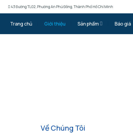
Chuyển
43 Đường TL02, Phường An Phú Đông, Thành Phố Hồ Chí Minh
đến
nội
Trang chủ
Giới thiệu
Sản phẩm
Báo giá
dung
Về Chúng Tôi