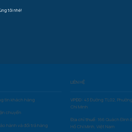
úng tôi nhé!
LIÊN HỆ
g tin khách hàng
VPĐD:
43 Đường TL02, Phường
Chí Minh
vận chuyển
Địa chỉ thuế:
166 Quách Đình 
ảo hành và đổi trả hàng
Hồ Chí Minh, Việt Nam