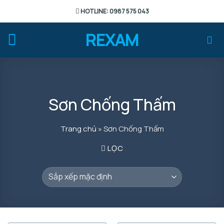
Chuyển
HOTLINE: 0987 575 043
đến
nội
REXAM
dung
Sơn Chống Thấm
Trang chủ
»
Sơn Chống Thấm
LỌC