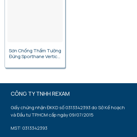
Sơn Chống Thấm Tường
Đứng Sporthane Vertical
WTR
CÔNG TY TNHH REXAM
Giấy chứng nhận ĐKKD số 0313342393 do Sở Kế hoạch
và Đầu tư TP.HCM cấp ngày 09/07/2015
MST: 0313342393