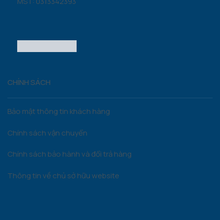
MST: 0313342393
CHÍNH SÁCH
Bảo mật thông tin khách hàng
Chính sách vận chuyển
Chính sách bảo hành và đổi trả hàng
Thông tin về chủ sở hữu website