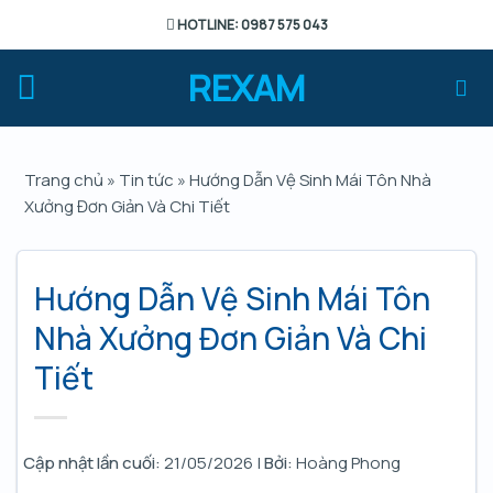
Chuyển
HOTLINE: 0987 575 043
đến
nội
REXAM
dung
Trang chủ
»
Tin tức
»
Hướng Dẫn Vệ Sinh Mái Tôn Nhà
Xưởng Đơn Giản Và Chi Tiết
Hướng Dẫn Vệ Sinh Mái Tôn
Nhà Xưởng Đơn Giản Và Chi
Tiết
Cập nhật lần cuối:
21/05/2026 |
Bởi:
Hoàng Phong