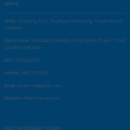
LIÊN HỆ
VPĐD:
43 Đường TL02, Phường An Phú Đông, Thành Phố Hồ
Chí Minh
Địa chỉ thuế:
166 Quách Đình Bảo, Phường Phú Thạnh, TP Hồ
Chí Minh, Việt Nam
MST:
0313342393
Hotline:
0987 575 043
Email:
rexam.co@gmail.com
Website:
https://rexam.co/
QUÉT MÃ ĐỂ NHẬN TƯ VẤN!