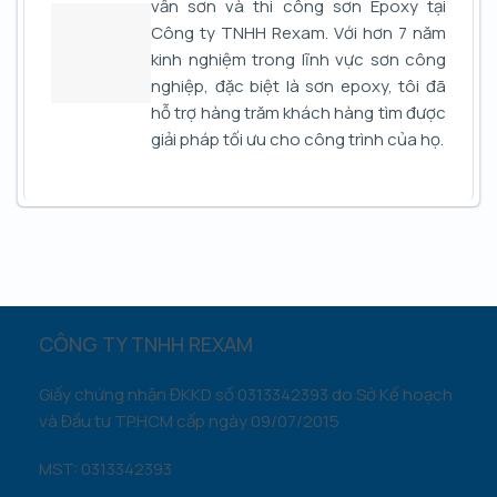
vấn sơn và thi công sơn Epoxy tại
Công ty TNHH Rexam. Với hơn 7 năm
kinh nghiệm trong lĩnh vực sơn công
nghiệp, đặc biệt là sơn epoxy, tôi đã
hỗ trợ hàng trăm khách hàng tìm được
giải pháp tối ưu cho công trình của họ.
CÔNG TY TNHH REXAM
Giấy chứng nhận ĐKKD số 0313342393 do Sở Kế hoạch
và Đầu tư TP.HCM cấp ngày 09/07/2015
MST: 0313342393