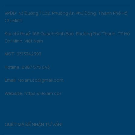
VPĐD:
43 Đường TL02, Phường An Phú Đông, Thành Phố Hồ
Chí Minh
Địa chỉ thuế:
166 Quách Đình Bảo, Phường Phú Thạnh, TP Hồ
Chí Minh, Việt Nam
MST:
0313342393
Hotline:
0987 575 043
Email:
rexam.co@gmail.com
Website:
https://rexam.co/
QUÉT MÃ ĐỂ NHẬN TƯ VẤN!