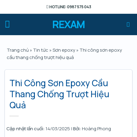
Chuyển
HOTLINE: 0987 575 043
đến
nội
REXAM
dung
Trang chủ
»
Tin tức
»
Sơn epoxy
»
Thi công sơn epoxy
cầu thang chống trượt hiệu quả
Thi Công Sơn Epoxy Cầu
Thang Chống Trượt Hiệu
Quả
Cập nhật lần cuối:
14/03/2025 |
Bởi:
Hoàng Phong