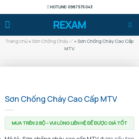
Chuyển
HOTLINE: 0987 575 043
đến
nội
REXAM
dung
Trang chủ
»
Sơn Chống Cháy ✅
»
Sơn Chống Cháy Cao Cấp
MTV
Sơn Chống Cháy Cao Cấp MTV
MUA TRÊN 2 BỘ - VUI LÒNG LIÊN HỆ ĐỂ ĐƯỢC GIÁ TỐT
Mô tả: Sơn chống cháy cao cấp MTV
được cấu tạo