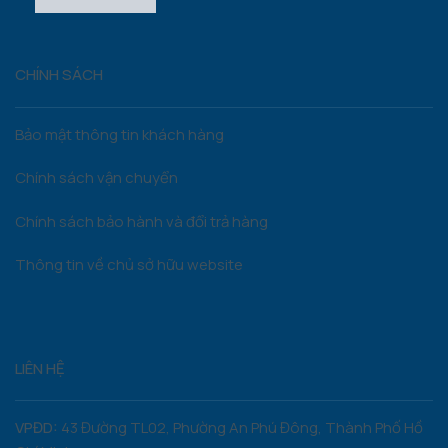
CHÍNH SÁCH
Bảo mật thông tin khách hàng
Chính sách vận chuyển
Chính sách bảo hành và đổi trả hàng
Thông tin về chủ sở hữu website
LIÊN HỆ
VPĐD:
43 Đường TL02, Phường An Phú Đông, Thành Phố Hồ