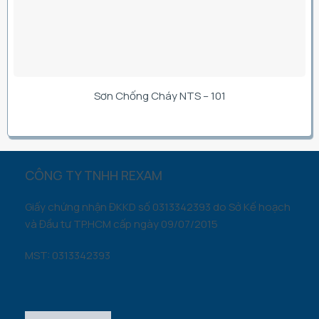
Sơn Chống Cháy NTS – 101
CÔNG TY TNHH REXAM
Giấy chứng nhận ĐKKD số 0313342393 do Sở Kế hoạch
và Đầu tư TP.HCM cấp ngày 09/07/2015
MST: 0313342393