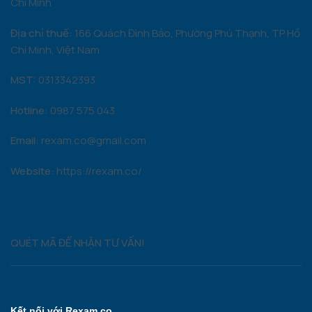
Chí Minh
Địa chỉ thuế:
166 Quách Đình Bảo, Phường Phú Thạnh, TP Hồ
Chí Minh, Việt Nam
MST:
0313342393
Hotline:
0987 575 043
Email:
rexam.co@gmail.com
Website:
https://rexam.co/
QUÉT MÃ ĐỂ NHẬN TƯ VẤN!
Kết nối với Rexam.co