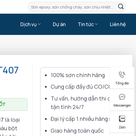
Tìm
kiếm:
Dịch vụ
Dự án
Tin tức
Liên hệ
T407
100% sơn chính hãng
Tổng đài
Cung cấp đầy đủ CO/CQ
Tư vấn, hướng dẫn thi công
TỐT
Messenger
tận tình 24/7
Đại lý cấp 1 nhiều hãng sơn
07
là loại
màu bột
Zalo
Giao hàng toàn quốc