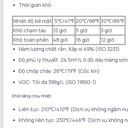
Thời gian khô:
Nhiệt độ bề mặt
5℃/41℉
20℃/68℉
30℃/86℉
Khô chạm tay
12 giờ
5 giờ
3 giờ
Khô toàn phần
48 giờ
16 giờ
12 giờ
Hàm lượng chất rắn: Xấp xỉ 49% (ISO 3233)
Độ phủ lý thuyết: 24,5m²/L ở độ dày màng sơ
Độ chớp cháy: 26℃/79℉ (Cốc kín)
VOC: Tối đa 399g/L (ISO 11890-1)
Khả năng chịu nhiệt:
Liên tục: 210℃/410℉ (Dịch vụ không ngâm n
Không liên tục: 230℃/446℉ (Dịch vụ không 