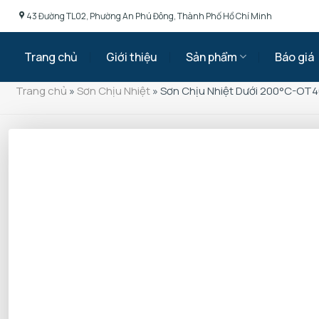
Chuyển
43 Đường TL02, Phường An Phú Đông, Thành Phố Hồ Chí Minh
đến
nội
Trang chủ
Giới thiệu
Sản phẩm
Báo giá
dung
Trang chủ
»
Sơn Chịu Nhiệt
»
Sơn Chịu Nhiệt Dưới 200°C-OT