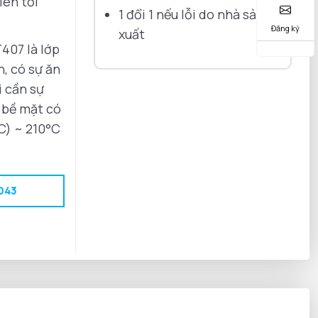
lên tới
1 đổi 1 nếu lỗi do nhà sản
Đăng ký
xuất
407 là lớp
n, có sự ăn
i cần sự
 bề mặt có
C) ~ 210°C
 043