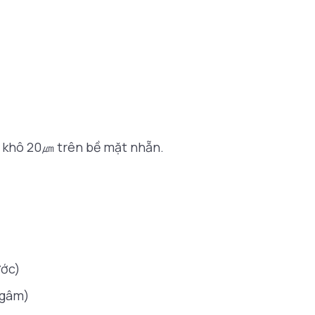
n khô 20㎛ trên bề mặt nhẵn.
ước)
ngâm)