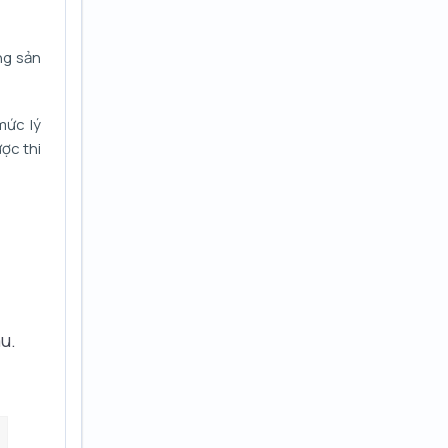
ng sản
mức lý
ợc thi
u.