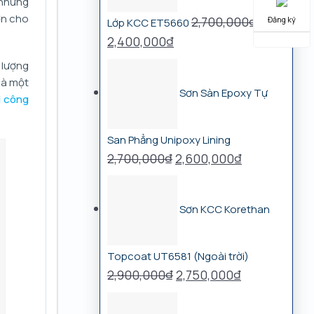
1,900,000₫.
 những
ơn cho
2,700,000
₫
Đăng ký
Lớp KCC ET5660
Giá
Giá
2,400,000
₫
gốc
hiện
 lượng
là:
tại
là một
Sơn Sàn Epoxy Tự
2,700,000₫.
là:
i công
2,400,000₫.
San Phẳng Unipoxy Lining
Giá
Giá
2,700,000
₫
2,600,000
₫
gốc
hiện
là:
tại
Sơn KCC Korethan
2,700,000₫.
là:
2,600,000₫.
Topcoat UT6581 (Ngoài trời)
Giá
Giá
2,900,000
₫
2,750,000
₫
gốc
hiện
là:
tại