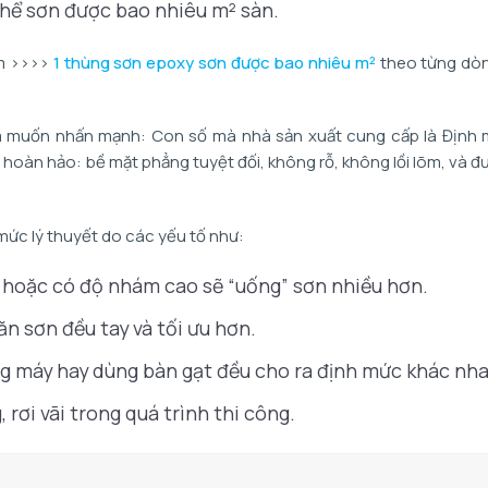
ó thể sơn được bao nhiêu m² sàn.
êm ››››
1 thùng sơn epoxy sơn được bao nhiêu m²
theo từng dò
m muốn nhấn mạnh: Con số mà nhà sản xuất cung cấp là Định 
 hoàn hảo: bề mặt phẳng tuyệt đối, không rỗ, không lồi lõm, và đư
mức lý thuyết do các yếu tố như:
, hoặc có độ nhám cao sẽ “uống” sơn nhiều hơn.
n sơn đều tay và tối ưu hơn.
ng máy hay dùng bàn gạt đều cho ra định mức khác nha
 rơi vãi trong quá trình thi công.