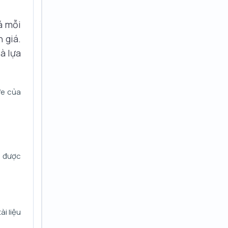
á mỗi
 giá.
à lựa
ife của
m được
i liệu