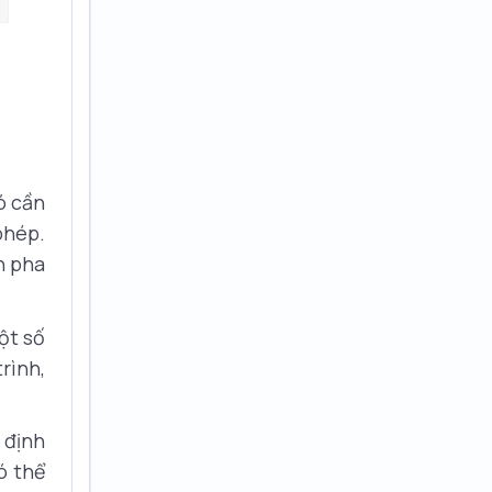
ó cần
phép.
h pha
ột số
rình,
 định
ó thể