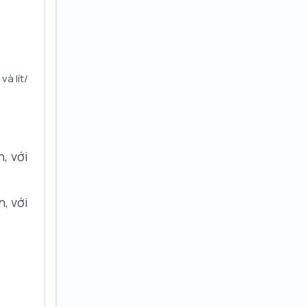
à lít/
, với
, với