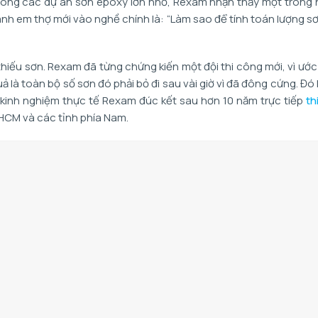
i công các dự án sơn epoxy lớn nhỏ, Rexam nhận thấy một trong
 anh em thợ mới vào nghề chính là: “Làm sao để tính toán lượng s
 thiếu sơn. Rexam đã từng chứng kiến một đội thi công mới, vì ước
ả là toàn bộ số sơn đó phải bỏ đi sau vài giờ vì đã đông cứng. Đó 
là kinh nghiệm thực tế Rexam đúc kết sau hơn 10 năm trực tiếp
th
.HCM và các tỉnh phía Nam.