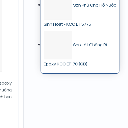
Sơn Phủ Cho Hồ Nước
2,900,000₫.
là:
2,750,000₫.
Sinh Hoạt - KCC ET5775
Sơn Lót Chống Rỉ
Epoxy KCC EP170 (QD)
 epoxy
 hướng
ch bạn