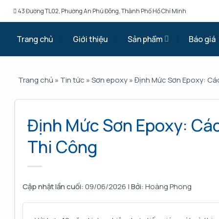
Chuyển
43 Đường TL02, Phường An Phú Đông, Thành Phố Hồ Chí Minh
đến
nội
Trang chủ
Giới thiệu
Sản phẩm
Báo giá
dung
Trang chủ
»
Tin tức
»
Sơn epoxy
»
Định Mức Sơn Epoxy: Cá
Định Mức Sơn Epoxy: Các
Thi Công
Cập nhật lần cuối:
09/06/2026 |
Bởi:
Hoàng Phong