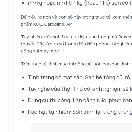
m²/kg hoặc m²/lít: 1 kg (hoặc 1 lít) sơn c
Để hiểu rõ hơn về con số này trong thực tế, xem th
phẩm KCC, Carboline, APT.
Tuy nhiên, có một điều cực kỳ quan trọng mà Rexa
thuyết. Đây là con số trong điều kiện phòng thí nghiệm
công bởi máy móc.
Trên thực tế, định mức thi công sẽ luôn cao hơn định 
Tình trạng bề mặt sàn: Sàn bê tông cũ, rỗ
Tay nghề của thợ: Thợ có kinh nghiệm sẽ lă
Dụng cụ thi công: Lăn bằng rulo, phun bằ
Hao hụt tự nhiên: Sơn dính lại trong thùng,