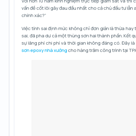
Với hơn 10 năm kinh nghiệm trực tiếp giám sát và th
vấn đề cốt lõi gây đau đầu nhất cho cả chủ đầu tư lẫn
chính xác?”
Việc tính sai định mức không chỉ đơn giản là thừa hay
sai, đã pha dư cả một thùng sơn hai thành phần. Kết qu
sự lãng phí chi phí và thời gian không đáng có. Đây 
sơn epoxy nhà xưởng
cho hàng trăm công trình tại TP